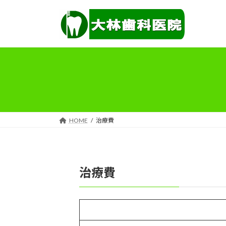
コ
ナ
ン
ビ
テ
ゲ
ン
ー
ツ
シ
へ
ョ
ス
ン
キ
に
ッ
移
プ
動
HOME
治療費
治療費