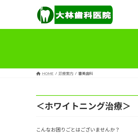
コ
ナ
ン
ビ
テ
ゲ
ン
ー
ツ
シ
へ
ョ
ス
ン
キ
に
ッ
移
プ
動
HOME
診療案内
審美歯科
＜ホワイトニング治療＞
こんなお困りごとはございませんか？