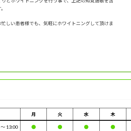
くりとホワイトニングを行う事で、上記の知覚過敏を含
す。
お忙しい患者様でも、気軽にホワイトニングして頂けま
月
火
水
木
 〜 13:00
●
●
●
●