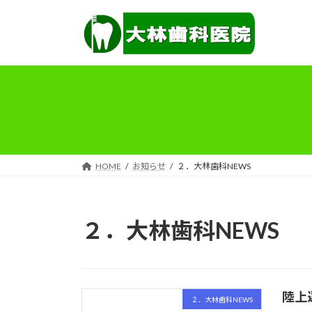
コ
ナ
ン
ビ
テ
ゲ
ン
ー
ツ
シ
へ
ョ
ス
ン
キ
に
ッ
移
プ
動
HOME
お知らせ
２．大林歯科NEWS
２．大林歯科NEWS
陸上
２．大林歯科NEWS