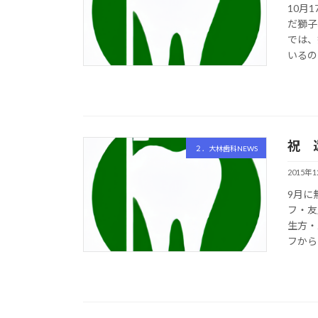
10月
だ獅子
では、
いるの
祝 
２．大林歯科NEWS
2015年
9月に
フ・友
生方・
フから