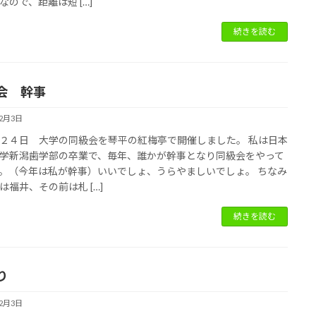
なので、距離は短 […]
続きを読む
会 幹事
12月3日
２４日 大学の同級会を琴平の紅梅亭で開催しました。 私は日本
学新潟歯学部の卒業で、毎年、誰かが幹事となり同級会をやって
。（今年は私が幹事）いいでしょ、うらやましいでしょ。 ちなみ
は福井、その前は札 […]
続きを読む
り
12月3日