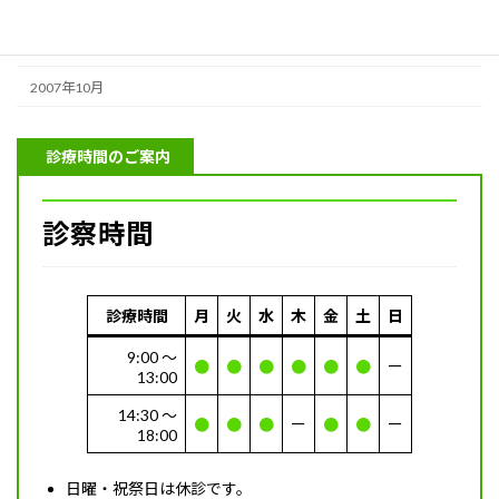
2008年6月
2008年2月
2007年10月
診療時間のご案内
診察時間
診療時間
月
火
水
木
金
土
日
9:00 〜
●
●
●
●
●
●
ー
13:00
14:30 〜
●
●
●
ー
●
●
ー
18:00
日曜・祝祭日は休診です。